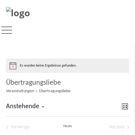
Es wurden keine Ergebnisse gefunden.
Hinweis
Übertragungsliebe
Veranstaltungen
Übertragungsliebe
Ver
Anstehende
Ansi
Liste
Ans
Datum
Navi
Nav
wählen.
Heute
Vorherige
Nächste
Veranstaltungen
Veransta