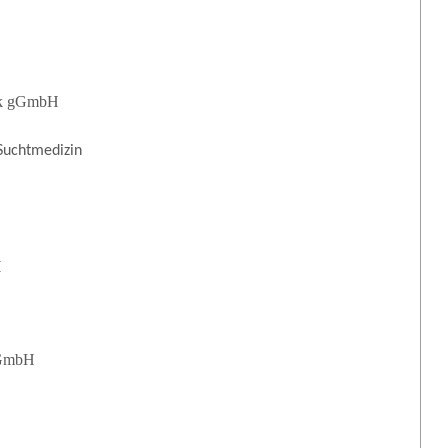
ark gGmbH
 Suchtmedizin
H
 GmbH