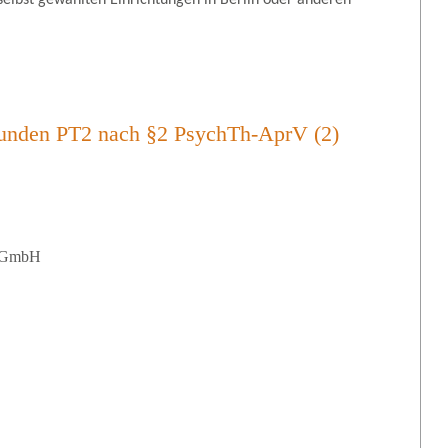
elbst gewählten Einrichtungen in Berlin oder anderen
tunden PT2 nach §2 PsychTh-AprV (2)
e GmbH