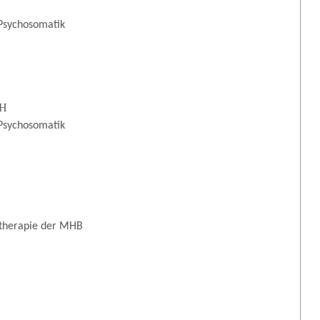
 Psychosomatik
bH
 Psychosomatik
hotherapie der MHB