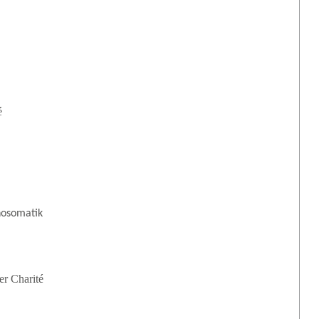
é
hosomatik
er Charité