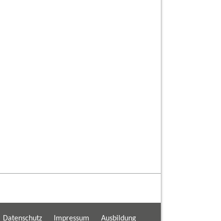
20
Aug
20. August 2026 | 18:00
-
30. August 2026 | 14:00
Tagung in Süditalien
Liebe, Zeiterleben und Friedensfähigkeit (92 UE)
10
Okt
10. Oktober 2026 | 13:00
-
11. Oktober 2026 |
20:00
Gruppendynamisches Wochenende (11 UE)
5
Dez
5. Dezember 2026 | 13:00
-
6. Dezember 2026 |
20:00
Gruppendynamisches Wochenende (11 UE)
Kalender anzeigen
Datenschutz
Impressum
Ausbildung