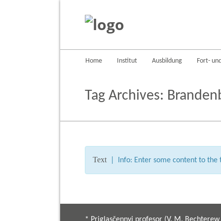
Home
Institut
Ausbildung
Fort- un
Tag Archives:
Branden
Text
| Info: Enter some content to the t
* Priglasčennyj profesor (V. M. Bechterew I