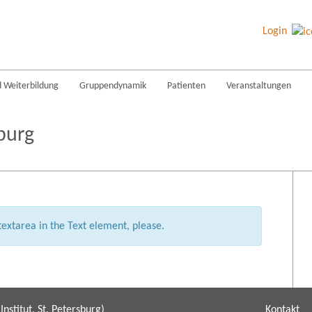
Login
d Weiterbildung
Gruppendynamik
Patienten
Veranstaltungen
burg
extarea in the Text element, please.
nstitut, St. Petersburg)
Kontakt