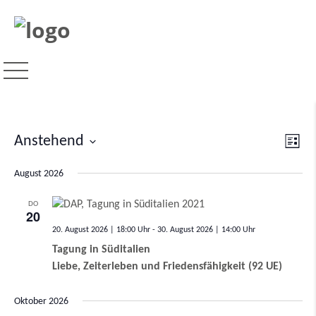
Ver
Anstehend
Ansi
Liste
Ans
Datum
Navi
Nav
August 2026
wählen.
DO
20
20. August 2026 | 18:00
-
30. August 2026 | 14:00
Tagung in Süditalien
Liebe, Zeiterleben und Friedensfähigkeit (92 UE)
Oktober 2026