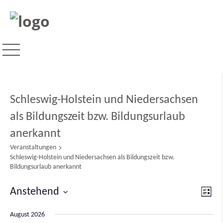
Schleswig-Holstein und Niedersachsen
als Bildungszeit bzw. Bildungsurlaub
anerkannt
Veranstaltungen
Schleswig-Holstein und Niedersachsen als Bildungszeit bzw.
Bildungsurlaub anerkannt
Ver
Anstehend
Ansi
Liste
Ans
Datum
Navi
Nav
August 2026
wählen.