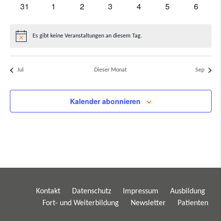
0
0
0
0
0
0
0
31
1
2
3
4
5
6
Veranstaltungen
Veranstaltungen
Veranstaltungen
Veranstaltungen
Veranstaltungen
Veranstaltunge
Veranst
Es gibt keine Veranstaltungen an diesem Tag.
Hinweis
Jul
Dieser Monat
Sep
Kalender abonnieren
Kontakt
Datenschutz
Impressum
Ausbildung
Fort- und Weiterbildung
Newsletter
Patienten