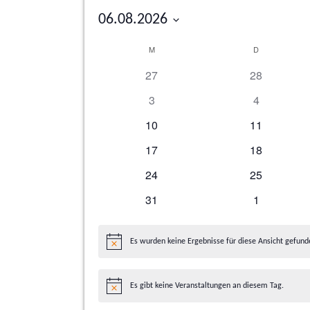
06.08.2026
Datum
Kalender
M
MONTAG
D
DIENSTAG
wählen.
von
0
0
27
28
Veranstaltungen
Veranstaltungen
Veranstaltu
0
0
3
4
Veranstaltungen
Veranstalt
0
0
10
11
Veranstaltungen
Veranstaltu
0
0
17
18
Veranstaltungen
Veranstaltu
0
0
24
25
Veranstaltungen
Veranstaltu
0
0
31
1
Veranstaltungen
Veranstalt
Es wurden keine Ergebnisse für diese Ansicht gefund
Hinweis
Es gibt keine Veranstaltungen an diesem Tag.
Hinweis