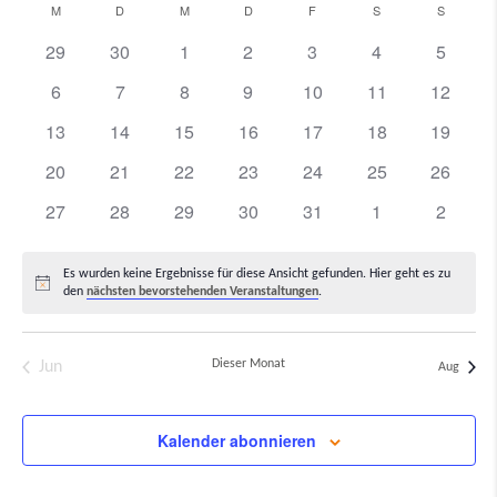
M
MONTAG
D
DIENSTAG
M
MITTWOCH
D
DONNERSTAG
F
FREITAG
S
SAMSTAG
S
SONNTA
Kalender
Nav
wählen.
von
0
0
0
0
0
0
0
29
30
1
2
3
4
5
Veranstaltungen
Veranstaltungen
Veranstaltungen
Veranstaltungen
Veranstaltungen
Veranstaltunge
Veranst
Veranstaltungen
0
0
0
0
0
0
0
6
7
8
9
10
11
12
Veranstaltungen
Veranstaltungen
Veranstaltungen
Veranstaltungen
Veranstaltungen
Veranstaltungen
Veranst
0
0
0
0
0
0
0
13
14
15
16
17
18
19
Veranstaltungen
Veranstaltungen
Veranstaltungen
Veranstaltungen
Veranstaltungen
Veranstaltungen
Veranst
0
0
0
0
0
0
0
20
21
22
23
24
25
26
Veranstaltungen
Veranstaltungen
Veranstaltungen
Veranstaltungen
Veranstaltungen
Veranstaltungen
Veranst
0
0
0
0
0
0
0
27
28
29
30
31
1
2
Veranstaltungen
Veranstaltungen
Veranstaltungen
Veranstaltungen
Veranstaltungen
Veranstaltunge
Veranst
Es wurden keine Ergebnisse für diese Ansicht gefunden. Hier geht es zu
Hinweis
den
nächsten bevorstehenden Veranstaltungen
.
Dieser Monat
Jun
Aug
Kalender abonnieren