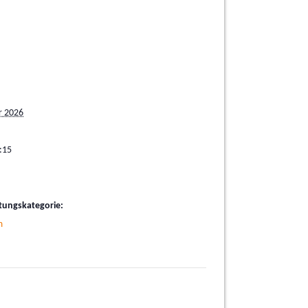
r 2026
:15
tungskategorie:
m