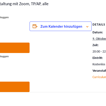
taltung mit Zoom, TP/AP, alle
nloggen
DETAILS
Zum Kalender hinzufügen
Datum:
9. Oktobe
Zeit:
20:00 - 22
nloggen
Eintritt:
Kostenlos
Veranstal
Curriculu